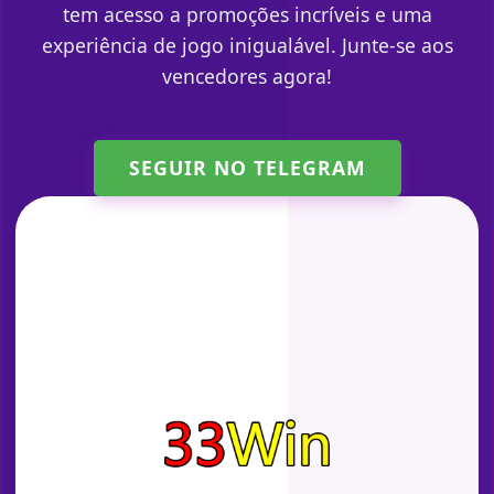
tem acesso a promoções incríveis e uma
experiência de jogo inigualável. Junte-se aos
vencedores agora!
SEGUIR NO TELEGRAM