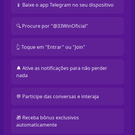
📱 Baixe o app Telegram no seu dispositivo
🔍 Procure por "@33WinOficial"
👆 Toque em "Entrar" ou "Join"
🔔 Ative as notificações para não perder
nada
💬 Participe das conversas e interaja
🎁 Receba bônus exclusivos
automaticamente