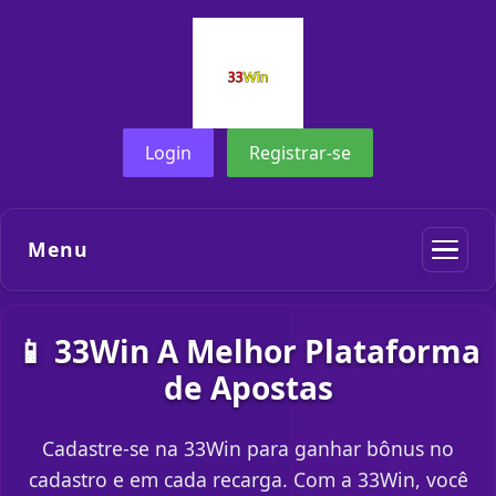
Login
Registrar-se
Menu
📱 33Win A Melhor Plataforma
de Apostas
Cadastre-se na 33Win para ganhar bônus no
cadastro e em cada recarga. Com a 33Win, você