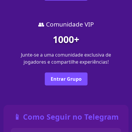
👥 Comunidade VIP
1000+
Junte-se a uma comunidade exclusiva de
jogadores e compartilhe experiências!
Entrar Grupo
📱 Como Seguir no Telegram