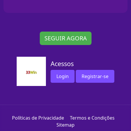
SEGUIR AGORA
Acessos
Login
Registrar-se
Políticas de Privacidade
Termos e Condições
Sitemap