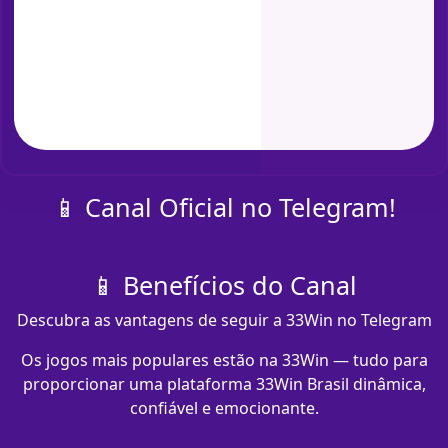
📱 Canal Oficial no Telegram!
📱 Benefícios do Canal
Descubra as vantagens de seguir a 33Win no Telegram
Os jogos mais populares estão na 33Win — tudo para
proporcionar uma plataforma 33Win Brasil dinâmica,
confiável e emocionante.