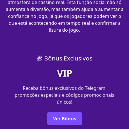
atmosfera de cassino real. Esta função social não só
aumenta a diversão, mas também ajuda a aumentar a
confiança no jogo, já que os jogadores podem ver o
que está acontecendo em tempo real e confirmar a
lisura do jogo.
🎁 Bônus Exclusivos
VIP
Receba bônus exclusivos do Telegram,
promoções especiais e códigos promocionais
únicos!
Ver Bônus