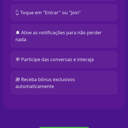
👆 Toque em "Entrar" ou "Join"
🔔 Ative as notificações para não perder
nada
💬 Participe das conversas e interaja
🎁 Receba bônus exclusivos
automaticamente