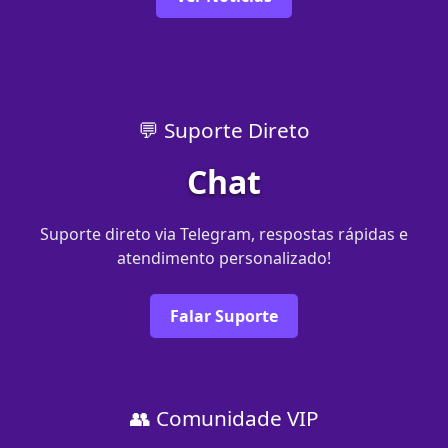
💬 Suporte Direto
Chat
Suporte direto via Telegram, respostas rápidas e
atendimento personalizado!
Falar Suporte
👥 Comunidade VIP