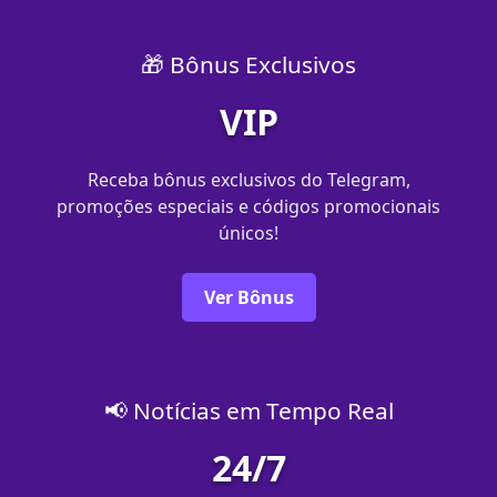
🎁 Bônus Exclusivos
VIP
Receba bônus exclusivos do Telegram,
promoções especiais e códigos promocionais
únicos!
Ver Bônus
📢 Notícias em Tempo Real
24/7