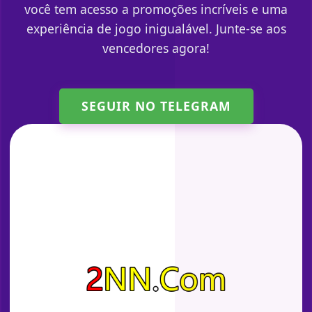
você tem acesso a promoções incríveis e uma
experiência de jogo inigualável. Junte-se aos
vencedores agora!
SEGUIR NO TELEGRAM