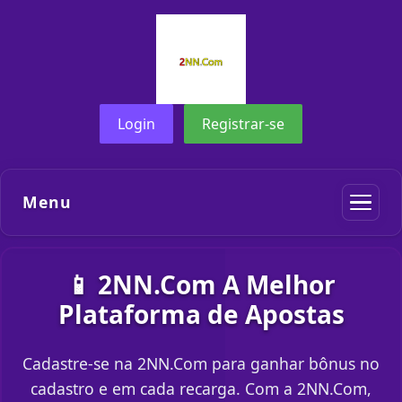
Login
Registrar-se
Menu
📱 2NN.Com A Melhor
Plataforma de Apostas
Cadastre-se na 2NN.Com para ganhar bônus no
cadastro e em cada recarga. Com a 2NN.Com,