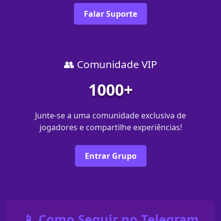
Falar Suporte
👥 Comunidade VIP
1000+
Junte-se a uma comunidade exclusiva de
jogadores e compartilhe experiências!
Entrar Grupo
📱 Como Seguir no Telegram