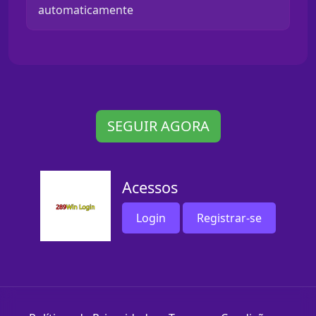
automaticamente
SEGUIR AGORA
Acessos
Login
Registrar-se