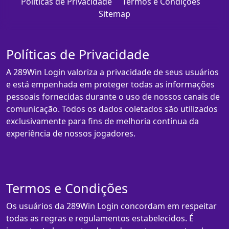
Políticas de Privacidade
Termos e Condições
Sitemap
Políticas de Privacidade
A 289Win Login valoriza a privacidade de seus usuários
e está empenhada em proteger todas as informações
pessoais fornecidas durante o uso de nossos canais de
comunicação. Todos os dados coletados são utilizados
exclusivamente para fins de melhoria contínua da
experiência de nossos jogadores.
Termos e Condições
Os usuários da 289Win Login concordam em respeitar
todas as regras e regulamentos estabelecidos. É