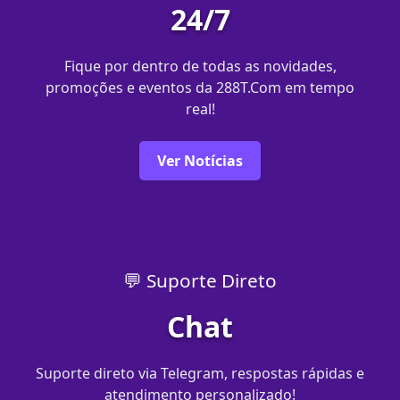
24/7
Fique por dentro de todas as novidades,
promoções e eventos da 288T.Com em tempo
real!
Ver Notícias
💬 Suporte Direto
Chat
Suporte direto via Telegram, respostas rápidas e
atendimento personalizado!