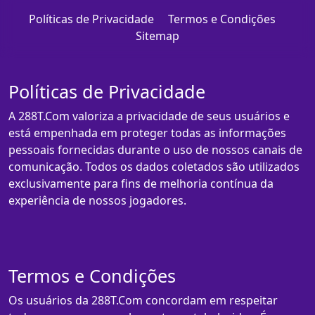
Políticas de Privacidade
Termos e Condições
Sitemap
Políticas de Privacidade
A 288T.Com valoriza a privacidade de seus usuários e
está empenhada em proteger todas as informações
pessoais fornecidas durante o uso de nossos canais de
comunicação. Todos os dados coletados são utilizados
exclusivamente para fins de melhoria contínua da
experiência de nossos jogadores.
Termos e Condições
Os usuários da 288T.Com concordam em respeitar