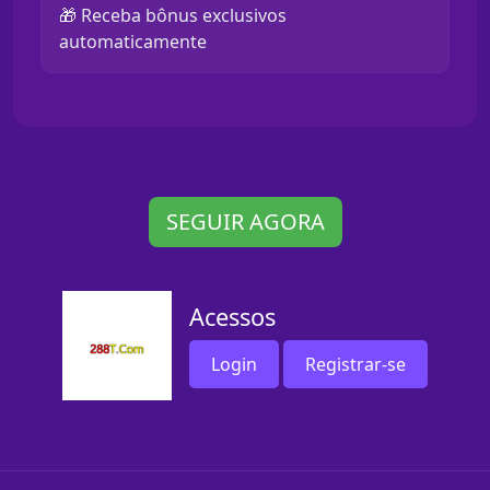
🎁 Receba bônus exclusivos
automaticamente
SEGUIR AGORA
Acessos
Login
Registrar-se