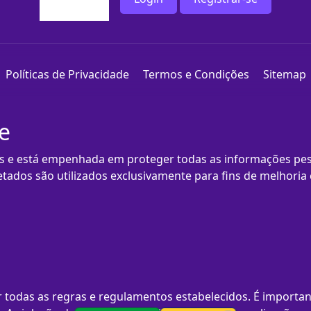
Políticas de Privacidade
Termos e Condições
Sitemap
de
ios e está empenhada em proteger todas as informações pe
tados são utilizados exclusivamente para fins de melhoria
todas as regras e regulamentos estabelecidos. É importan