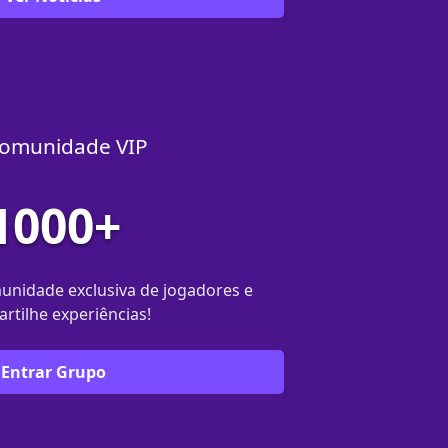
Comunidade VIP
1000+
unidade exclusiva de jogadores e
rtilhe experiências!
Entrar Grupo