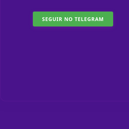
SEGUIR NO TELEGRAM