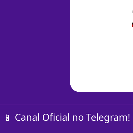
📱 Canal Oficial no Telegram!