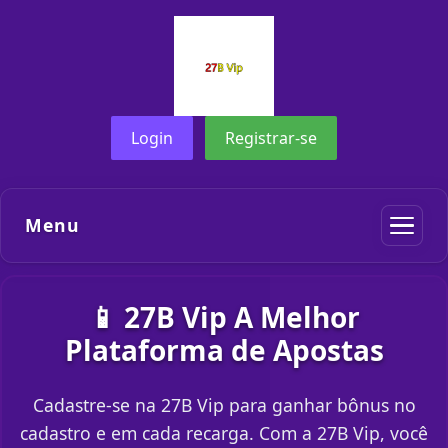
Login
Registrar-se
Menu
📱 27B Vip A Melhor
Plataforma de Apostas
Cadastre-se na 27B Vip para ganhar bônus no
cadastro e em cada recarga. Com a 27B Vip, você