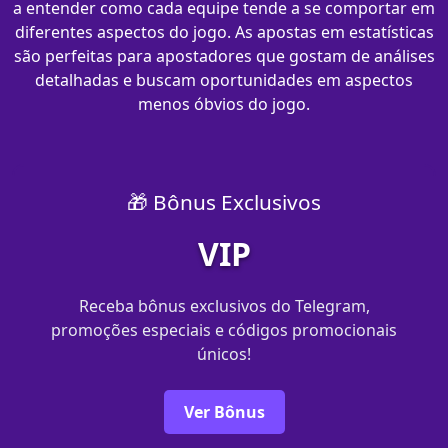
a entender como cada equipe tende a se comportar em
diferentes aspectos do jogo. As apostas em estatísticas
são perfeitas para apostadores que gostam de análises
detalhadas e buscam oportunidades em aspectos
menos óbvios do jogo.
🎁 Bônus Exclusivos
VIP
Receba bônus exclusivos do Telegram,
promoções especiais e códigos promocionais
únicos!
Ver Bônus