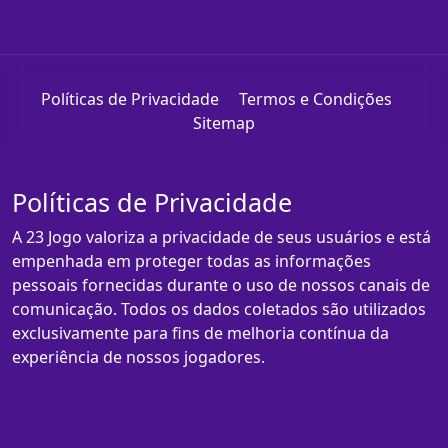
Políticas de Privacidade
Termos e Condições
Sitemap
Políticas de Privacidade
A 23 Jogo valoriza a privacidade de seus usuários e está
empenhada em proteger todas as informações
pessoais fornecidas durante o uso de nossos canais de
comunicação. Todos os dados coletados são utilizados
exclusivamente para fins de melhoria contínua da
experiência de nossos jogadores.