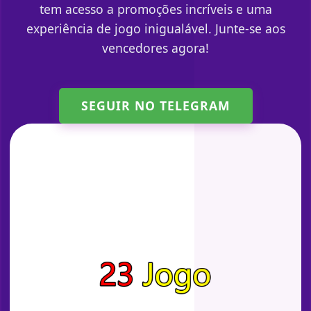
tem acesso a promoções incríveis e uma
experiência de jogo inigualável. Junte-se aos
vencedores agora!
SEGUIR NO TELEGRAM