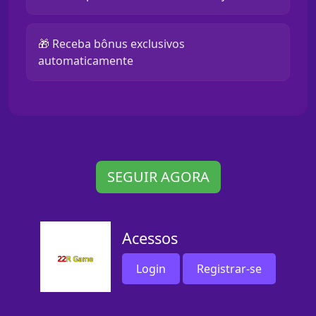
🎁 Receba bônus exclusivos
automaticamente
SEGUIR AGORA
Acessos
Login
Registrar-se