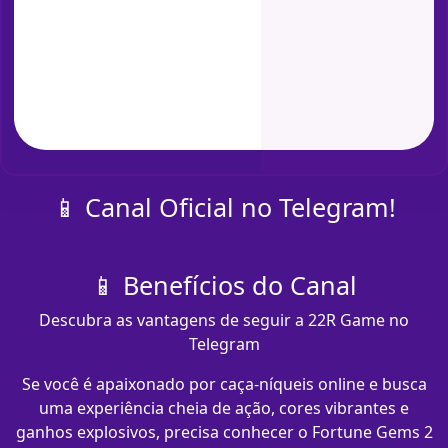
📱 Canal Oficial no Telegram!
📱 Benefícios do Canal
Descubra as vantagens de seguir a 22R Game no
Telegram
Se você é apaixonado por caça-níqueis online e busca
uma experiência cheia de ação, cores vibrantes e
ganhos explosivos, precisa conhecer o Fortune Gems 2