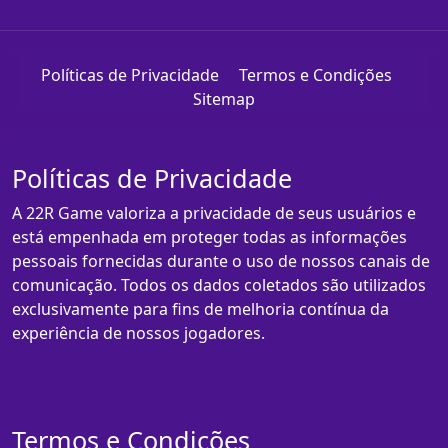
Políticas de Privacidade
Termos e Condições
Sitemap
Políticas de Privacidade
A 22R Game valoriza a privacidade de seus usuários e
está empenhada em proteger todas as informações
pessoais fornecidas durante o uso de nossos canais de
comunicação. Todos os dados coletados são utilizados
exclusivamente para fins de melhoria contínua da
experiência de nossos jogadores.
Termos e Condições