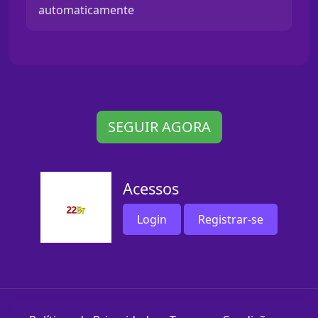
automaticamente
SEGUIR AGORA
Acessos
Login
Registrar-se