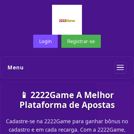
Login
Registrar-se
Menu
📱 2222Game A Melhor
Plataforma de Apostas
Cadastre-se na 2222Game para ganhar bônus no
cadastro e em cada recarga. Com a 2222Game,