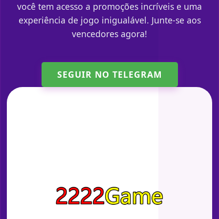
você tem acesso a promoções incríveis e uma
experiência de jogo inigualável. Junte-se aos
vencedores agora!
SEGUIR NO TELEGRAM