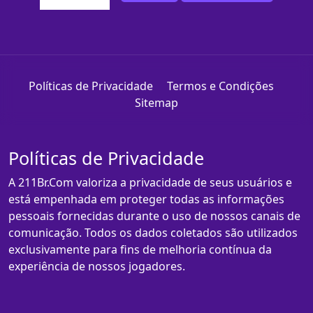
Políticas de Privacidade
Termos e Condições
Sitemap
Políticas de Privacidade
A 211Br.Com valoriza a privacidade de seus usuários e
está empenhada em proteger todas as informações
pessoais fornecidas durante o uso de nossos canais de
comunicação. Todos os dados coletados são utilizados
exclusivamente para fins de melhoria contínua da
experiência de nossos jogadores.