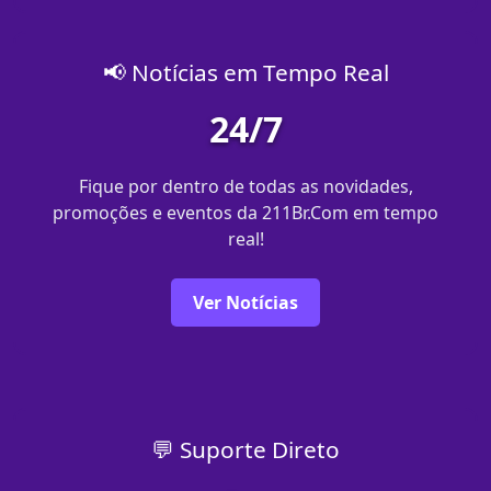
📢 Notícias em Tempo Real
24/7
Fique por dentro de todas as novidades,
promoções e eventos da 211Br.Com em tempo
real!
Ver Notícias
💬 Suporte Direto