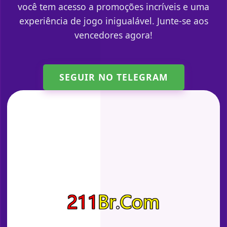
você tem acesso a promoções incríveis e uma
experiência de jogo inigualável. Junte-se aos
vencedores agora!
SEGUIR NO TELEGRAM