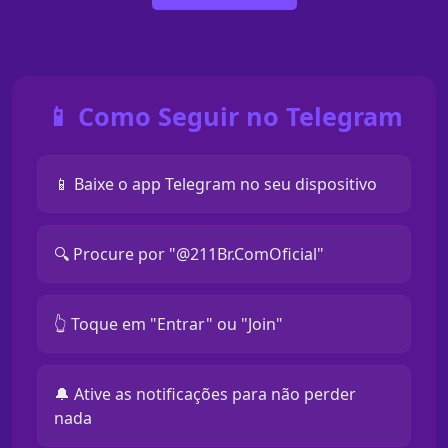
📱 Como Seguir no Telegram
📱 Baixe o app Telegram no seu dispositivo
🔍 Procure por "@211Br.ComOficial"
👆 Toque em "Entrar" ou "Join"
🔔 Ative as notificações para não perder
nada