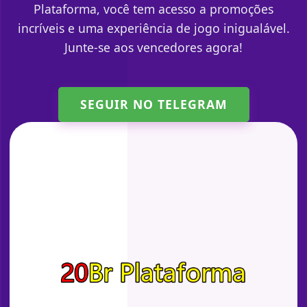
Plataforma, você tem acesso a promoções
incríveis e uma experiência de jogo inigualável.
Junte-se aos vencedores agora!
SEGUIR NO TELEGRAM