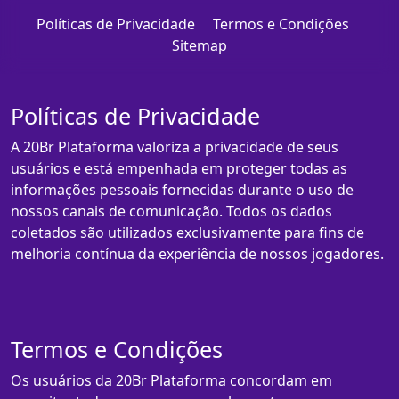
Políticas de Privacidade
Termos e Condições
Sitemap
Políticas de Privacidade
A 20Br Plataforma valoriza a privacidade de seus
usuários e está empenhada em proteger todas as
informações pessoais fornecidas durante o uso de
nossos canais de comunicação. Todos os dados
coletados são utilizados exclusivamente para fins de
melhoria contínua da experiência de nossos jogadores.
Termos e Condições
Os usuários da 20Br Plataforma concordam em