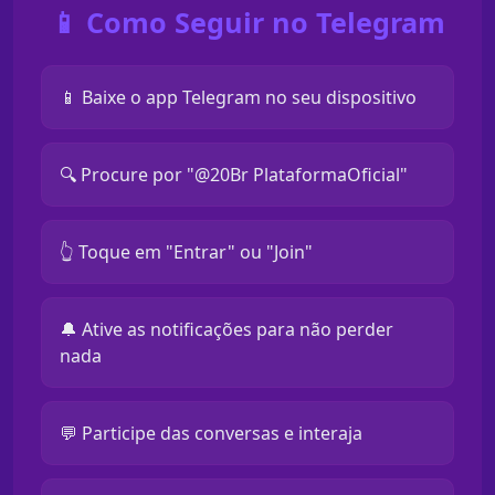
📱 Como Seguir no Telegram
📱 Baixe o app Telegram no seu dispositivo
🔍 Procure por "@20Br PlataformaOficial"
👆 Toque em "Entrar" ou "Join"
🔔 Ative as notificações para não perder
nada
💬 Participe das conversas e interaja