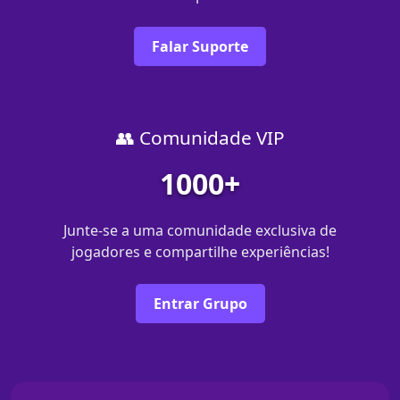
Falar Suporte
👥 Comunidade VIP
1000+
Junte-se a uma comunidade exclusiva de
jogadores e compartilhe experiências!
Entrar Grupo