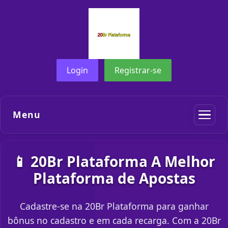
Login
Registrar-se
Menu
📱 20Br Plataforma A Melhor
Plataforma de Apostas
Cadastre-se na 20Br Plataforma para ganhar
bônus no cadastro e em cada recarga. Com a 20Br