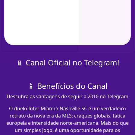
📱 Canal Oficial no Telegram!
📱 Benefícios do Canal
Descubra as vantagens de seguir a 2010 no Telegram
O duelo Inter Miami x Nashville SC é um verdadeiro
retrato da nova era da MLS: craques globais, tática
europeia e intensidade norte-americana. Mais do que
um simples jogo, é uma oportunidade para os