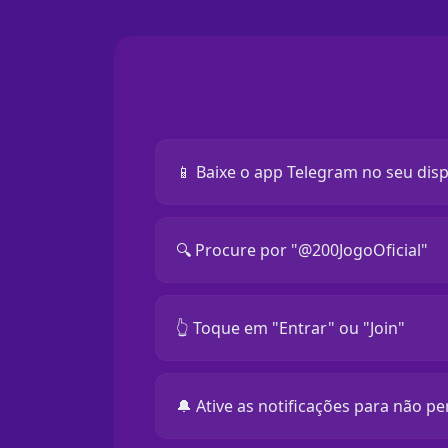
📱 Baixe o app Telegram no seu disp
🔍 Procure por "@200JogoOficial"
👆 Toque em "Entrar" ou "Join"
🔔 Ative as notificações para não p