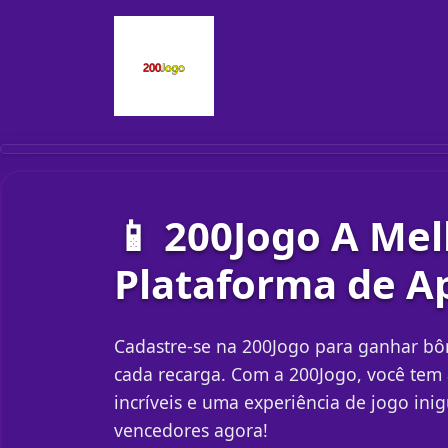
📱 200Jogo A Me
Plataforma de A
Cadastre-se na 200Jogo para ganhar bô
cada recarga. Com a 200Jogo, você tem
incríveis e uma experiência de jogo inig
vencedores agora!