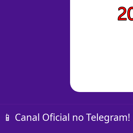
📱 Canal Oficial no Telegram!