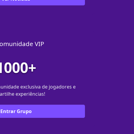
Comunidade VIP
1000+
unidade exclusiva de jogadores e
rtilhe experiências!
Entrar Grupo