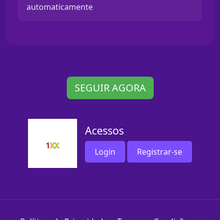
automaticamente
SEGUIR AGORA
Acessos
Login
Registrar-se