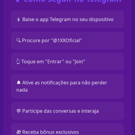
📱 Baixe o app Telegram no seu dispositivo
🔍 Procure por "@1XXOficial"
👆 Toque em "Entrar" ou "Join"
🔔 Ative as notificações para não perder
nada
💬 Participe das conversas e interaja
🎁 Receba bônus exclusivos