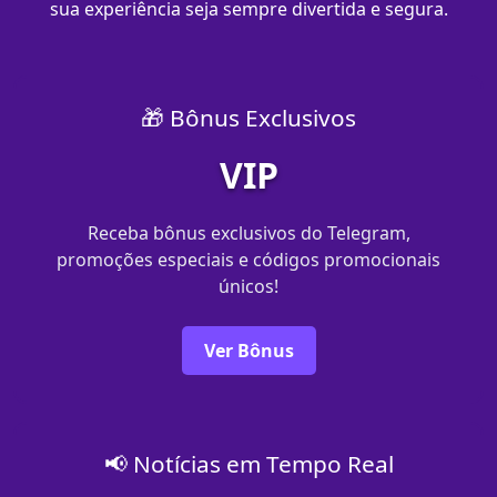
sua experiência seja sempre divertida e segura.
🎁 Bônus Exclusivos
VIP
Receba bônus exclusivos do Telegram,
promoções especiais e códigos promocionais
únicos!
Ver Bônus
📢 Notícias em Tempo Real