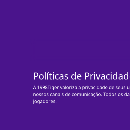
Políticas de Privacida
A 1998Tiger valoriza a privacidade de seus
nossos canais de comunicação. Todos os dad
jogadores.