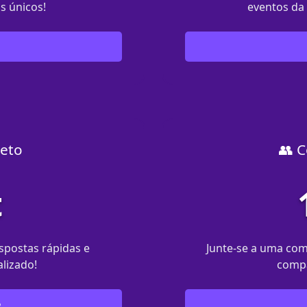
s únicos!
eventos da
reto
👥 
t
espostas rápidas e
Junte-se a uma com
lizado!
compa
e