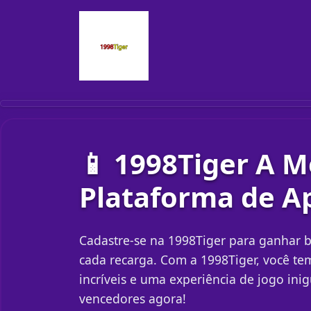
📱 1998Tiger A M
Plataforma de A
Cadastre-se na 1998Tiger para ganhar 
cada recarga. Com a 1998Tiger, você t
incríveis e uma experiência de jogo inig
vencedores agora!