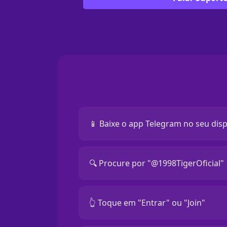
📱 Baixe o app Telegram no seu disp
🔍 Procure por "@1998TigerOficial"
👆 Toque em "Entrar" ou "Join"