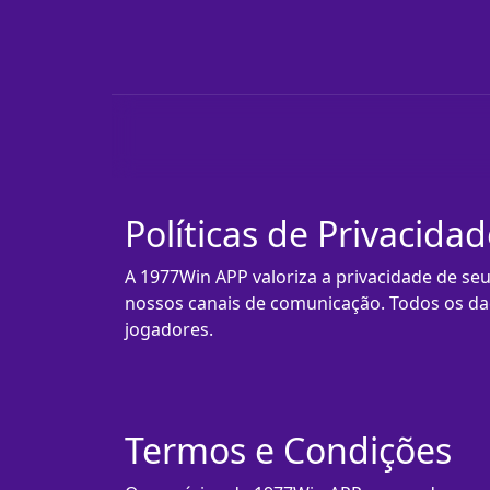
Políticas de Privacida
A 1977Win APP valoriza a privacidade de s
nossos canais de comunicação. Todos os dad
jogadores.
Termos e Condições