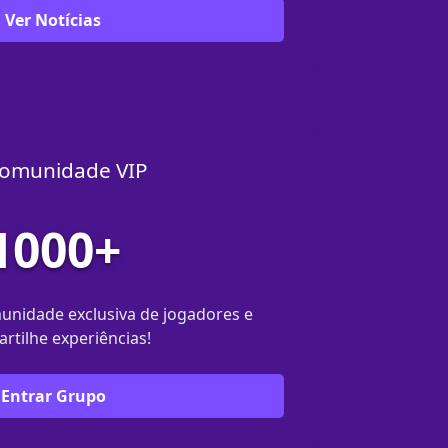
Ver Notícias
Comunidade VIP
1000+
unidade exclusiva de jogadores e
rtilhe experiências!
Entrar Grupo