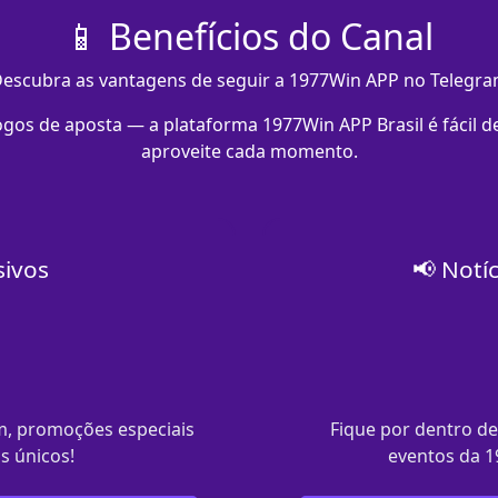
📱 Benefícios do Canal
escubra as vantagens de seguir a 1977Win APP no Telegr
gos de aposta — a plataforma 1977Win APP Brasil é fácil de 
aproveite cada momento.
sivos
📢 Notí
m, promoções especiais
Fique por dentro d
s únicos!
eventos da 1