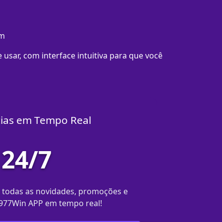
am
usar, com interface intuitiva para que você
cias em Tempo Real
24/7
e todas as novidades, promoções e
977Win APP em tempo real!