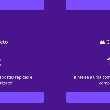
reto
👥 
t
espostas rápidas e
Junte-se a uma com
lizado!
compa
e