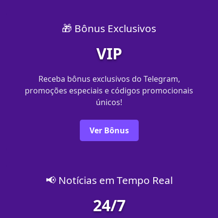
🎁 Bônus Exclusivos
VIP
Receba bônus exclusivos do Telegram,
promoções especiais e códigos promocionais
únicos!
Ver Bônus
📢 Notícias em Tempo Real
24/7