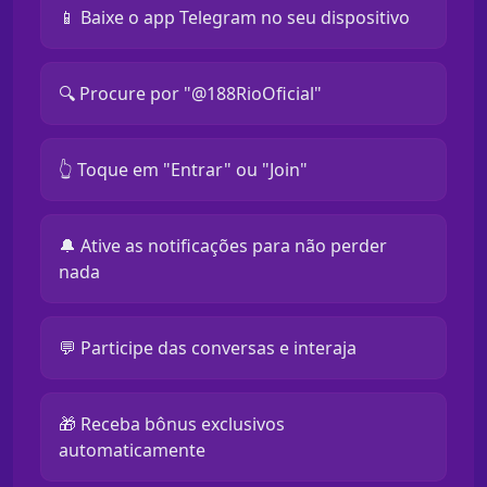
📱 Baixe o app Telegram no seu dispositivo
🔍 Procure por "@188RioOficial"
👆 Toque em "Entrar" ou "Join"
🔔 Ative as notificações para não perder
nada
💬 Participe das conversas e interaja
🎁 Receba bônus exclusivos
automaticamente