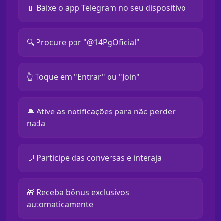
📱 Baixe o app Telegram no seu dispositivo
🔍 Procure por "@14PgOficial"
👆 Toque em "Entrar" ou "Join"
🔔 Ative as notificações para não perder
nada
💬 Participe das conversas e interaja
🎁 Receba bônus exclusivos
automaticamente