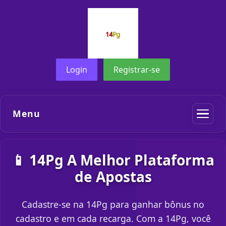
Login
Registrar-se
Menu
📱 14Pg A Melhor Plataforma
de Apostas
Cadastre-se na 14Pg para ganhar bônus no
cadastro e em cada recarga. Com a 14Pg, você