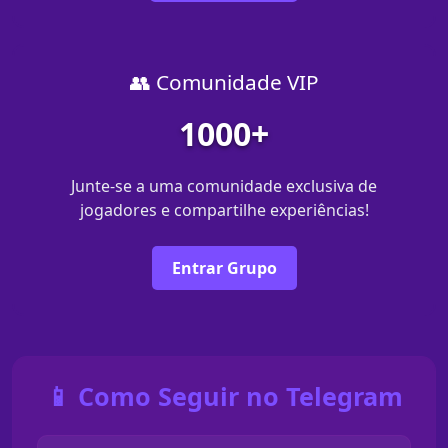
👥 Comunidade VIP
1000+
Junte-se a uma comunidade exclusiva de
jogadores e compartilhe experiências!
Entrar Grupo
📱 Como Seguir no Telegram