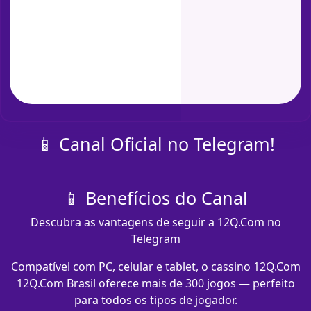
📱 Canal Oficial no Telegram!
📱 Benefícios do Canal
Descubra as vantagens de seguir a 12Q.Com no
Telegram
Compatível com PC, celular e tablet, o cassino 12Q.Com
12Q.Com Brasil oferece mais de 300 jogos — perfeito
para todos os tipos de jogador.