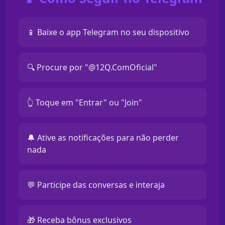
📱 Baixe o app Telegram no seu dispositivo
🔍 Procure por "@12Q.ComOficial"
👆 Toque em "Entrar" ou "Join"
🔔 Ative as notificações para não perder
nada
💬 Participe das conversas e interaja
🎁 Receba bônus exclusivos