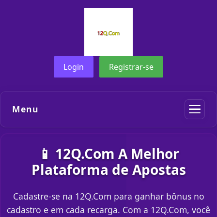
Login
Registrar-se
Menu
📱 12Q.Com A Melhor
Plataforma de Apostas
Cadastre-se na 12Q.Com para ganhar bônus no
cadastro e em cada recarga. Com a 12Q.Com, você