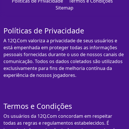
Políticas de Privacidade
Termos e Condições
Sitemap
Políticas de Privacidade
A 12Q.Com valoriza a privacidade de seus usuários e
está empenhada em proteger todas as informações
pessoais fornecidas durante o uso de nossos canais de
comunicação. Todos os dados coletados são utilizados
exclusivamente para fins de melhoria contínua da
experiência de nossos jogadores.
Termos e Condições
Os usuários da 12Q.Com concordam em respeitar
todas as regras e regulamentos estabelecidos. É