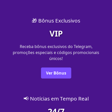
🎁 Bônus Exclusivos
VIP
Receba bônus exclusivos do Telegram,
promoções especiais e códigos promocionais
únicos!
Ver Bônus
📢 Notícias em Tempo Real
24/7