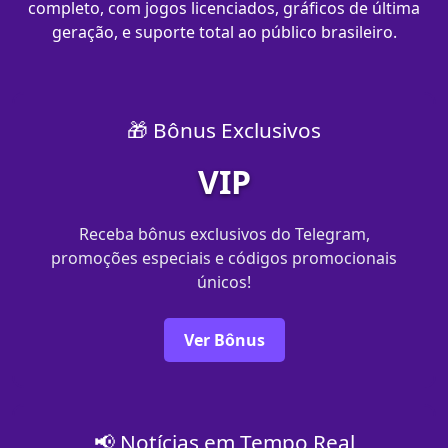
completo, com jogos licenciados, gráficos de última
geração, e suporte total ao público brasileiro.
🎁 Bônus Exclusivos
VIP
Receba bônus exclusivos do Telegram,
promoções especiais e códigos promocionais
únicos!
Ver Bônus
📢 Notícias em Tempo Real