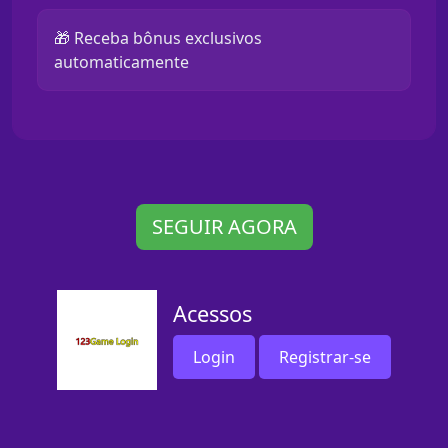
🎁 Receba bônus exclusivos
automaticamente
SEGUIR AGORA
Acessos
Login
Registrar-se