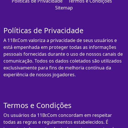
Políticas de Privacidade
Termos e Condições
Sitemap
Políticas de Privacidade
A 11Br.Com valoriza a privacidade de seus usuários e
está empenhada em proteger todas as informações
pessoais fornecidas durante o uso de nossos canais de
comunicação. Todos os dados coletados são utilizados
exclusivamente para fins de melhoria contínua da
experiência de nossos jogadores.
Termos e Condições
Os usuários da 11Br.Com concordam em respeitar
todas as regras e regulamentos estabelecidos. É