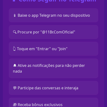
📱 Baixe o app Telegram no seu dispositivo
🔍 Procure por "@11Br.ComOficial"
👆 Toque em "Entrar" ou "Join"
🔔 Ative as notificações para não perder
nada
💬 Participe das conversas e interaja
🎁 Receba bônus exclusivos