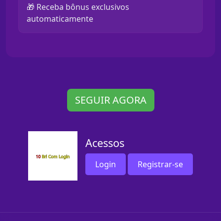
🎁 Receba bônus exclusivos
automaticamente
SEGUIR AGORA
Acessos
Login
Registrar-se