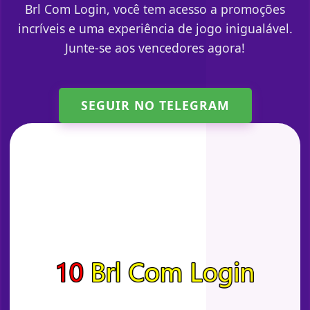
Brl Com Login, você tem acesso a promoções
incríveis e uma experiência de jogo inigualável.
Junte-se aos vencedores agora!
SEGUIR NO TELEGRAM