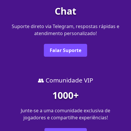
Chat
Suporte direto via Telegram, respostas rápidas e
atendimento personalizado!
Falar Suporte
👥 Comunidade VIP
1000+
Junte-se a uma comunidade exclusiva de
jogadores e compartilhe experiências!