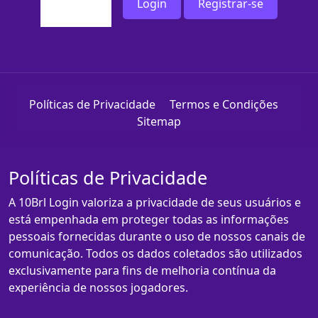
Login
Registrar-se
Políticas de Privacidade
Termos e Condições
Sitemap
Políticas de Privacidade
A 10Brl Login valoriza a privacidade de seus usuários e
está empenhada em proteger todas as informações
pessoais fornecidas durante o uso de nossos canais de
comunicação. Todos os dados coletados são utilizados
exclusivamente para fins de melhoria contínua da
experiência de nossos jogadores.