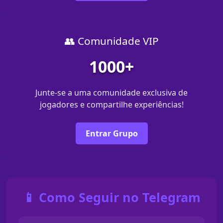
👥 Comunidade VIP
1000+
Junte-se a uma comunidade exclusiva de
jogadores e compartilhe experiências!
Entrar Grupo
📱 Como Seguir no Telegram