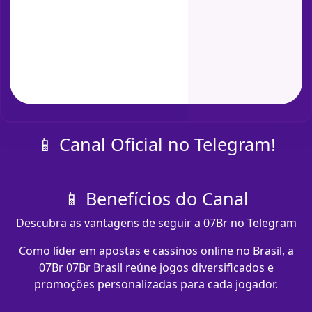
📱 Canal Oficial no Telegram!
📱 Benefícios do Canal
Descubra as vantagens de seguir a 07Br no Telegram
Como líder em apostas e cassinos online no Brasil, a
07Br 07Br Brasil reúne jogos diversificados e
promoções personalizadas para cada jogador.