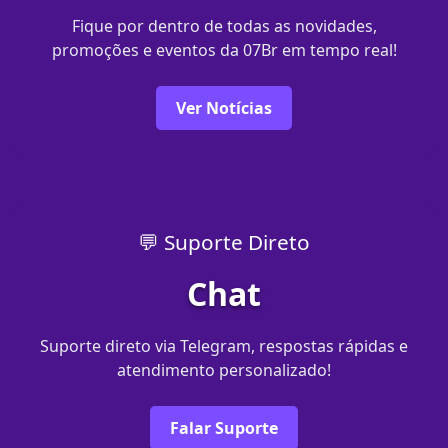
Fique por dentro de todas as novidades,
promoções e eventos da 07Br em tempo real!
Ver Notícias
💬 Suporte Direto
Chat
Suporte direto via Telegram, respostas rápidas e
atendimento personalizado!
Falar Suporte