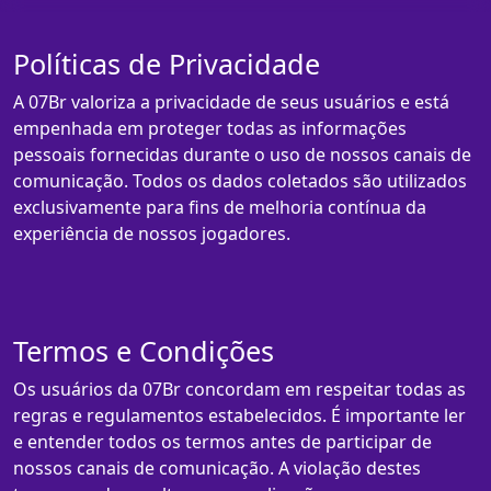
Políticas de Privacidade
A 07Br valoriza a privacidade de seus usuários e está
empenhada em proteger todas as informações
pessoais fornecidas durante o uso de nossos canais de
comunicação. Todos os dados coletados são utilizados
exclusivamente para fins de melhoria contínua da
experiência de nossos jogadores.
Termos e Condições
Os usuários da 07Br concordam em respeitar todas as
regras e regulamentos estabelecidos. É importante ler
e entender todos os termos antes de participar de
nossos canais de comunicação. A violação destes