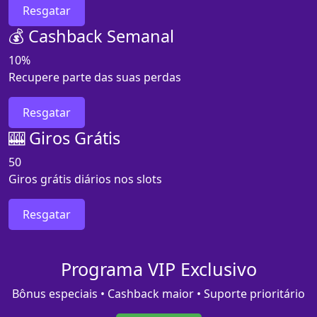
Resgatar
💰 Cashback Semanal
10%
Recupere parte das suas perdas
Resgatar
🎰 Giros Grátis
50
Giros grátis diários nos slots
Resgatar
Programa VIP Exclusivo
Bônus especiais • Cashback maior • Suporte prioritário