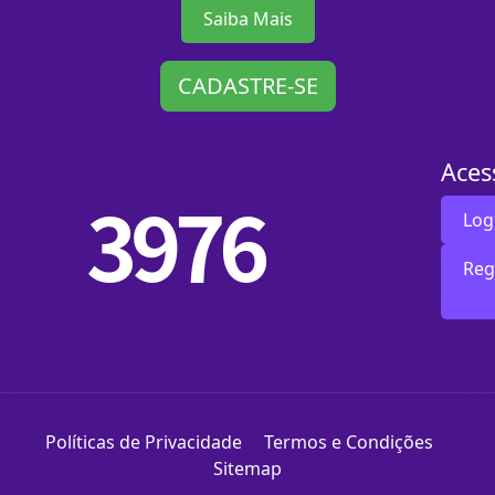
Saiba Mais
CADASTRE-SE
Aces
Log
Reg
Políticas de Privacidade
Termos e Condições
Sitemap